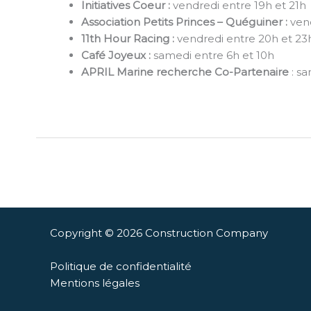
Initiatives Coeur :
vendredi entre 19h et 21h
Association Petits Princes – Quéguiner :
vend
11th Hour Racing :
vendredi entre 20h et 2
Café Joyeux :
samedi entre 6h et 10h
APRIL Marine recherche Co-Partenaire
: sa
←
Article précédent
Copyright © 2026 Construction Company
Politique de confidentialité
Mentions légales