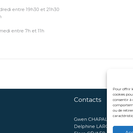
redi entre 19h30 et 21h30
3h
medi entre 7h et 11h
Pour offrir 
cookies pour
Contacts
consentir à 
comportement
ou de retire
caractéristi
Gwen CHAPALAIN : Direc
Delphine LARGENTON : Ch
Ac