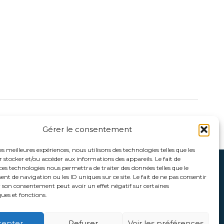
Article suivant
→
Gérer le consentement
les meilleures expériences, nous utilisons des technologies telles que les
 stocker et/ou accéder aux informations des appareils. Le fait de
ces technologies nous permettra de traiter des données telles que le
 de navigation ou les ID uniques sur ce site. Le fait de ne pas consentir
r son consentement peut avoir un effet négatif sur certaines
ques et fonctions.
teur / gwen@sea-to-see.com
effe de projet / delphine@sea-to-see.com
cepter
Refuser
Voir les préférences