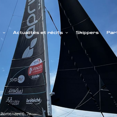
e
Actualités et récits
Skippers
Par
Partenaires), 7e