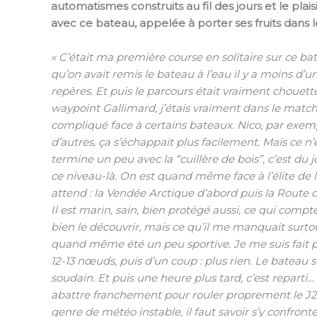
automatismes construits au fil des jours et le pl
avec ce bateau, appelée à porter ses fruits dans 
« C’était ma première course en solitaire sur ce b
qu’on avait remis le bateau à l’eau il y a moins d
repères. Et puis le parcours était vraiment chouet
waypoint Gallimard, j’étais vraiment dans le match. 
compliqué face à certains bateaux. Nico, par exempl
d’autres, ça s’échappait plus facilement. Mais ce n’
termine un peu avec la “cuillère de bois”, c’est du 
ce niveau-là. On est quand même face à l’élite de l
attend : la Vendée Arctique d’abord puis la Route
Il est marin, sain, bien protégé aussi, ce qui co
bien le découvrir, mais ce qu’il me manquait surtout,
quand même été un peu sportive. Je me suis fait p
12-13 nœuds, puis d’un coup : plus rien. Le bateau 
soudain. Et puis une heure plus tard, c’est reparti…
abattre franchement pour rouler proprement le J2 et
genre de météo instable, il faut savoir s’y confronte