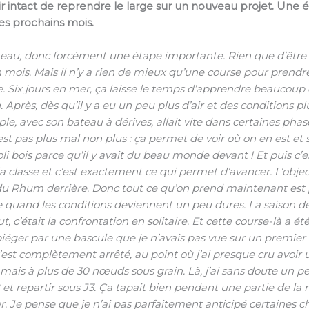
aisir intact de reprendre le large sur un nouveau projet. Un
les prochains mois.
ateau, donc forcément une étape importante. Rien que d’être 
’un mois. Mais il n’y a rien de mieux qu’une course pour pre
te. Six jours en mer, ça laisse le temps d’apprendre beaucoup
Après, dès qu’il y a eu un peu plus d’air et des conditions plu
e, avec son bateau à dérives, allait vite dans certaines pha
est pas plus mal non plus : ça permet de voir où on en est et s
joli bois parce qu’il y avait du beau monde devant ! Et puis c’
a classe et c’est exactement ce qui permet d’avancer. L’objec
 du Rhum derrière. Donc tout ce qu’on prend maintenant est 
mpte quand les conditions deviennent un peu dures. La saison
 c’était la confrontation en solitaire. Et cette course-là a ét
iéger par une bascule que je n’avais pas vue sur un premier 
s’est complètement arrêté, au point où j’ai presque cru avoir 
 mais à plus de 30 nœuds sous grain. Là, j’ai sans doute un pe
 repartir sous J3. Ça tapait bien pendant une partie de la nui
r. Je pense que je n’ai pas parfaitement anticipé certaines cho